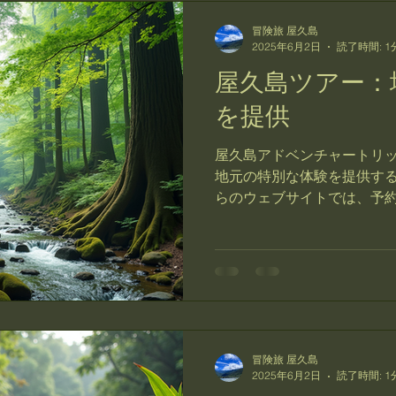
冒険旅 屋久島
2025年6月2日
読了時間: 1
屋久島ツアー：
を提供
屋久島アドベンチャートリ
地元の特別な体験を提供す
らのウェブサイトでは、予
ン観光案内所を目指してお
をもとに、屋久島でのユニ
す。...
冒険旅 屋久島
2025年6月2日
読了時間: 1